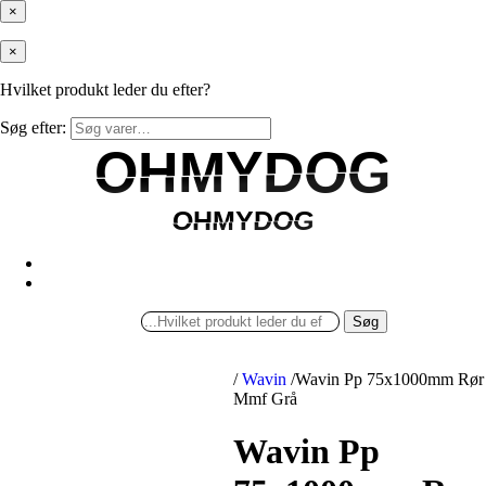
×
×
Hvilket produkt leder du efter?
Søg efter:
OHMYDOG
OHMYDOG
OHMYDOG
OHMYDOG
Søg
/
Wavin
/
Wavin Pp 75x1000mm Rør
Mmf Grå
Wavin Pp