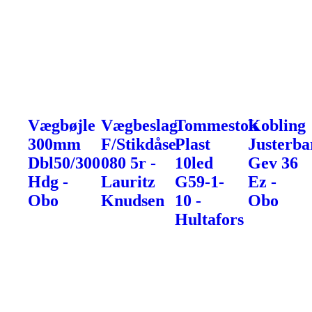
Vægbøjle
Vægbeslag
Tommestok
Kobling
300mm
F/Stikdåse
Plast
Justerba
Dbl50/300
080 5r -
10led
Gev 36
Hdg -
Lauritz
G59-1-
Ez -
Obo
Knudsen
10 -
Obo
Hultafors