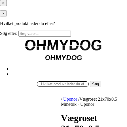
×
×
Hvilket produkt leder du efter?
Søg efter:
OHMYDOG
OHMYDOG
OHMYDOG
OHMYDOG
Søg
/
Uponor
/
Vægroset 21x70x0,5
Mmøtrik - Uponor
Vægroset