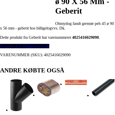
ø 90 X 56 Mm -
Geberit
Ohmydog fandt grenrør peh 45 ø 90
x 56 mm - geberit hos billigelogvvs. Dk.
Dette produkt fra Geberit har varenummeret
4025416029090
.
Se prisen hos Billigelogvvs.dk
VARENUMMER (SKU):
4025416029090
ANDRE KØBTE OGSÅ