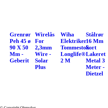
Grenrør
Wirelås
Wiha
Stålrør
Peh 45 ø
For
Elektriker
16 Mm
90 X 50
2,3mm
Tommestok
Sort
Mm -
Wire -
Longlife®
Lakeret
Geberit
Solar
2 M
Metal 3
Plus
Meter -
Dietzel
© Copyright Ohmydog