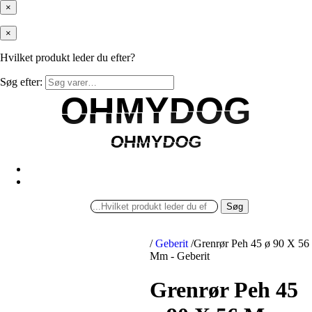
×
×
Hvilket produkt leder du efter?
Søg efter:
OHMYDOG
OHMYDOG
OHMYDOG
OHMYDOG
Søg
/
Geberit
/
Grenrør Peh 45 ø 90 X 56
Mm - Geberit
Grenrør Peh 45