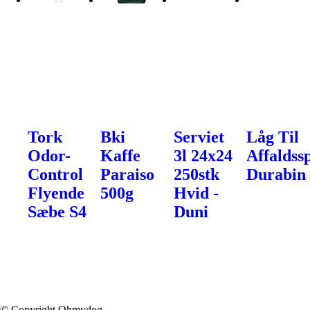
Tork
Bki
Serviet
Låg Til
Odor-
Kaffe
3l 24x24
Affaldss
Control
Paraiso
250stk
Durabin
Flyende
500g
Hvid -
Sæbe S4
Duni
© Copyright Ohmydog