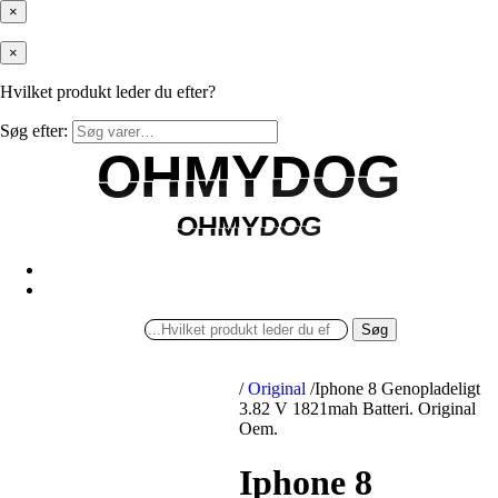
×
×
Hvilket produkt leder du efter?
Søg efter:
OHMYDOG
OHMYDOG
OHMYDOG
OHMYDOG
Søg
/
Original
/
Iphone 8 Genopladeligt
3.82 V 1821mah Batteri. Original
Oem.
Iphone 8