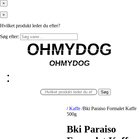
×
×
Hvilket produkt leder du efter?
Søg efter:
OHMYDOG
OHMYDOG
OHMYDOG
OHMYDOG
Søg
/
Kaffe
/
Bki Paraiso Formalet Kaffe
500g
Bki Paraiso