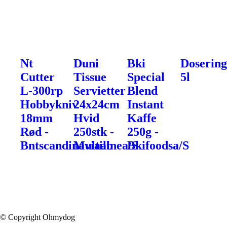
Nt
Duni
Bki
Doserin
Cutter
Tissue
Special
5l
L-300rp
Servietter
Blend
Hobbykniv
24x24cm
Instant
18mm
Hvid
Kaffe
Rød -
250stk -
250g -
Bntscandinaviaab
Multilinea/S
Bkifoodsa/S
© Copyright Ohmydog