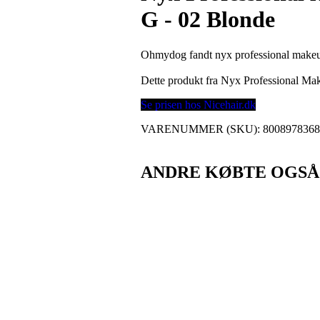
G - 02 Blonde
Ohmydog fandt nyx professional makeup
Dette produkt fra Nyx Professional M
Se prisen hos Nicehair.dk
VARENUMMER (SKU):
800897836
ANDRE KØBTE OGSÅ