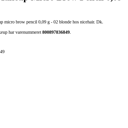
 micro brow pencil 0,09 g - 02 blonde hos nicehair. Dk.
akeup har varenummeret
800897836849
.
849