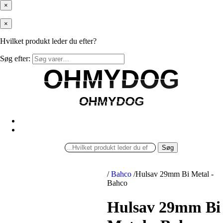
×
×
Hvilket produkt leder du efter?
Søg efter:
OHMYDOG
OHMYDOG
OHMYDOG
OHMYDOG
Søg
/
Bahco
/
Hulsav 29mm Bi Metal -
Bahco
Hulsav 29mm Bi