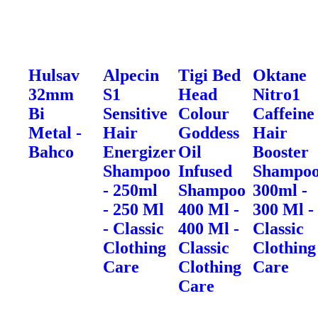
Hulsav
Alpecin
Tigi Bed
Oktane
32mm
S1
Head
Nitro1
Bi
Sensitive
Colour
Caffeine
Metal -
Hair
Goddess
Hair
Bahco
Energizer
Oil
Booster
Shampoo
Infused
Shampo
- 250ml
Shampoo
300ml -
- 250 Ml
400 Ml -
300 Ml -
- Classic
400 Ml -
Classic
Clothing
Classic
Clothing
Care
Clothing
Care
Care