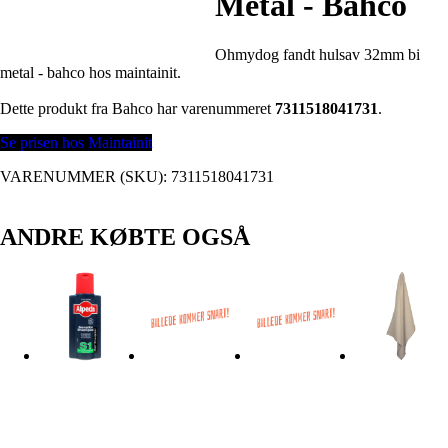
Metal - Bahco
Ohmydog fandt hulsav 32mm bi
metal - bahco hos maintainit.
Dette produkt fra Bahco har varenummeret
7311518041731
.
Se prisen hos Maintainit
VARENUMMER (SKU):
7311518041731
ANDRE KØBTE OGSÅ