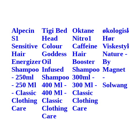
Alpecin
Tigi Bed
Oktane
økologis
S1
Head
Nitro1
Hør
Sensitive
Colour
Caffeine
Viskesty
Hair
Goddess
Hair
Nature -
Energizer
Oil
Booster
By
Shampoo
Infused
Shampoo
Magnet
- 250ml
Shampoo
300ml -
-
- 250 Ml
400 Ml -
300 Ml -
Solwang
- Classic
400 Ml -
Classic
Clothing
Classic
Clothing
Care
Clothing
Care
Care