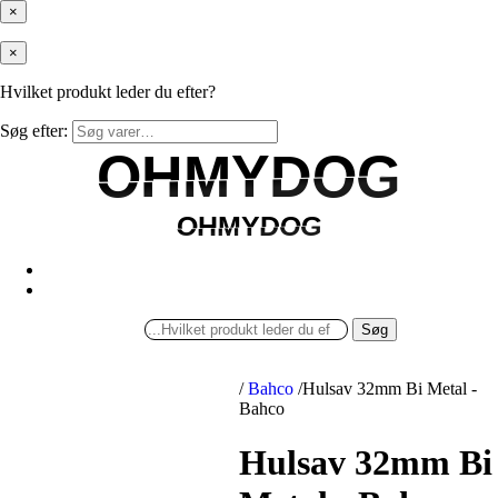
×
×
Hvilket produkt leder du efter?
Søg efter:
OHMYDOG
OHMYDOG
OHMYDOG
OHMYDOG
Søg
/
Bahco
/
Hulsav 32mm Bi Metal -
Bahco
Hulsav 32mm Bi