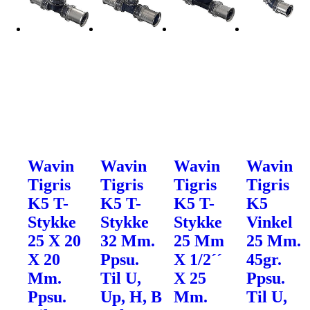
Wavin
Wavin
Wavin
Wavin
Tigris
Tigris
Tigris
Tigris
K5 T-
K5 T-
K5 T-
K5
Stykke
Stykke
Stykke
Vinkel
25 X 20
32 Mm.
25 Mm
25 Mm.
X 20
Ppsu.
X 1/2´´
45gr.
Mm.
Til U,
X 25
Ppsu.
Ppsu.
Up, H, B
Mm.
Til U,