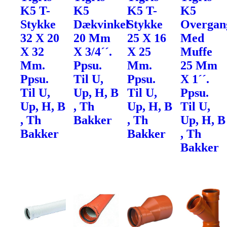
K5 T-
K5
K5 T-
K5
Stykke
Dækvinkel
Stykke
Overgan
32 X 20
20 Mm
25 X 16
Med
X 32
X 3/4´´.
X 25
Muffe
Mm.
Ppsu.
Mm.
25 Mm
Ppsu.
Til U,
Ppsu.
X 1´´.
Til U,
Up, H, B
Til U,
Ppsu.
Up, H, B
, Th
Up, H, B
Til U,
, Th
Bakker
, Th
Up, H, B
Bakker
Bakker
, Th
Bakker