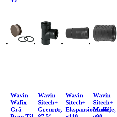
Wavin
Wavin
Wavin
Wavin
Wafix
Sitech+
Sitech+
Sitech+
Grå
Grenrør,
Ekspansionsmuffe,
Muffe,
Prop Til
87,5°,
ø110
ø90