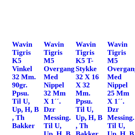
Wavin
Wavin
Wavin
Wavin
Tigris
Tigris
Tigris
Tigris
K5
M5
K5 T-
M5
Vinkel
Overgang
Stykke
Overgan
32 Mm.
Med
32 X 16
Med
90gr.
Nippel
X 32
Nippel
Ppsu.
32 Mm
Mm.
25 Mm
Til U,
X 1´´.
Ppsu.
X 1´´.
Up, H, B
Dzr
Til U,
Dzr
, Th
Messing.
Up, H, B
Messing.
Bakker
Til U,
, Th
Til U,
Up, H, B
Bakker
Up, H, B