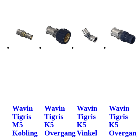
Wavin
Wavin
Wavin
Wavin
Tigris
Tigris
Tigris
Tigris
M5
K5
K5
K5
Kobling
Overgang
Vinkel
Overgan