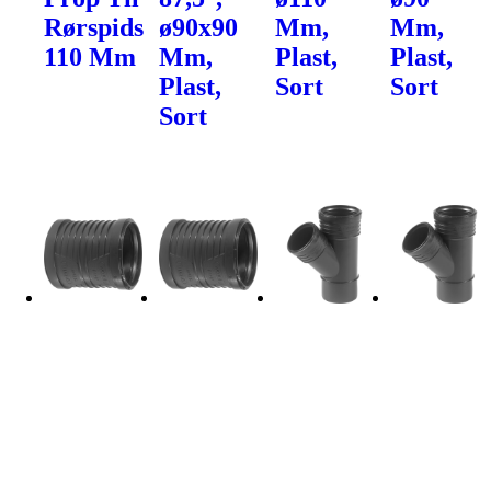
Rørspids
ø90x90
Mm,
Mm,
110 Mm
Mm,
Plast,
Plast,
Plast,
Sort
Sort
Sort