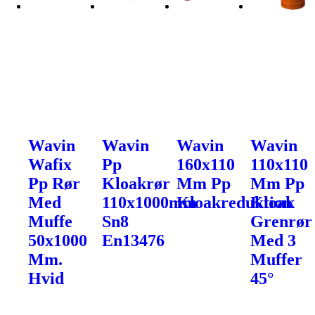
Wavin
Wavin
Wavin
Wavin
Wafix
Pp
160x110
110x110
Pp Rør
Kloakrør
Mm Pp
Mm Pp
Med
110x1000mm
Kloakreduktion
Kloak
Muffe
Sn8
Grenrør
50x1000
En13476
Med 3
Mm.
Muffer
Hvid
45°