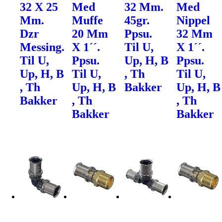
32 X 25
Med
32 Mm.
Med
Mm.
Muffe
45gr.
Nippel
Dzr
20 Mm
Ppsu.
32 Mm
Messing.
X 1´´.
Til U,
X 1´´.
Til U,
Ppsu.
Up, H, B
Ppsu.
Up, H, B
Til U,
, Th
Til U,
, Th
Up, H, B
Bakker
Up, H, B
Bakker
, Th
, Th
Bakker
Bakker