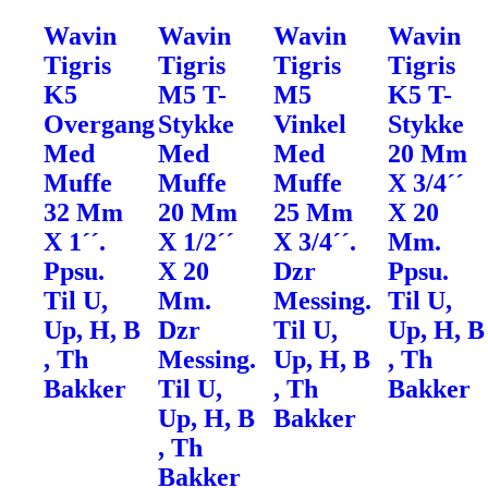
Wavin
Wavin
Wavin
Wavin
Tigris
Tigris
Tigris
Tigris
K5
M5 T-
M5
K5 T-
Overgang
Stykke
Vinkel
Stykke
Med
Med
Med
20 Mm
Muffe
Muffe
Muffe
X 3/4´´
32 Mm
20 Mm
25 Mm
X 20
X 1´´.
X 1/2´´
X 3/4´´.
Mm.
Ppsu.
X 20
Dzr
Ppsu.
Til U,
Mm.
Messing.
Til U,
Up, H, B
Dzr
Til U,
Up, H, B
, Th
Messing.
Up, H, B
, Th
Bakker
Til U,
, Th
Bakker
Up, H, B
Bakker
, Th
Bakker