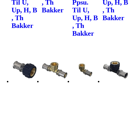
Til U,
, Th
Ppsu.
Up, H, B
Up, H, B
Bakker
Til U,
, Th
, Th
Up, H, B
Bakker
Bakker
, Th
Bakker