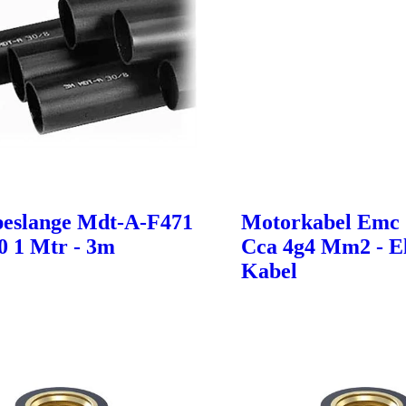
eslange Mdt-A-F471
Motorkabel Emc 
,0 1 Mtr - 3m
Cca 4g4 Mm2 - El
Kabel