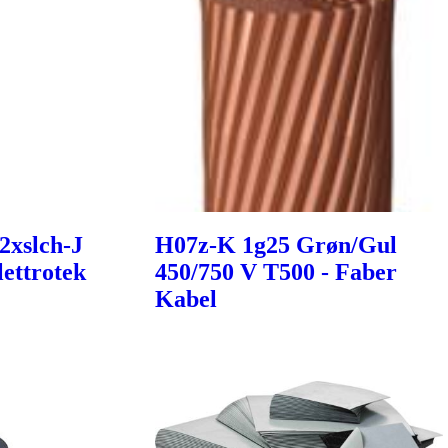
2xslch-J
H07z-K 1g25 Grøn/Gul
ettrotek
450/750 V T500 - Faber
Kabel