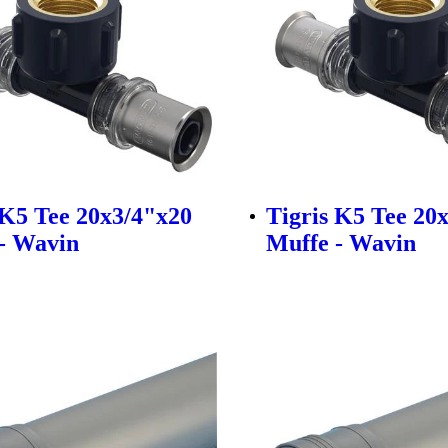
 K5 Tee 20x3/4"x20
Tigris K5 Tee 20
- Wavin
Muffe - Wavin