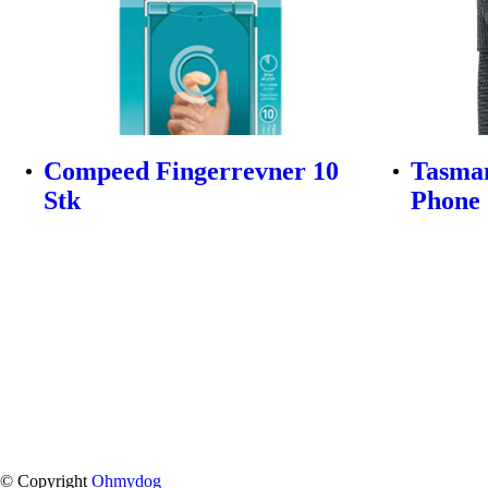
Compeed Fingerrevner 10
Tasman
Stk
Phone 
© Copyright
Ohmydog