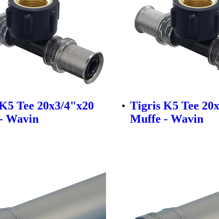
 K5 Tee 20x3/4"x20
Tigris K5 Tee 20
- Wavin
Muffe - Wavin