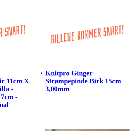
Knitpro Ginger
ir 11cm X
Strømpepinde Birk 15cm
lla -
3,00mm
17cm -
nal