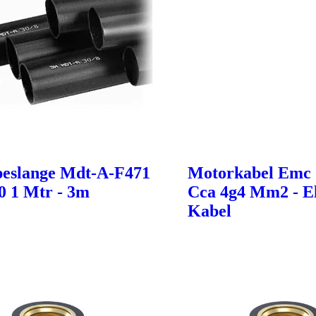
eslange Mdt-A-F471
Motorkabel Emc 
,0 1 Mtr - 3m
Cca 4g4 Mm2 - El
Kabel