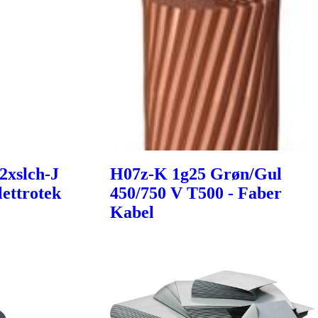
2xslch-J
H07z-K 1g25 Grøn/Gul
ettrotek
450/750 V T500 - Faber
Kabel