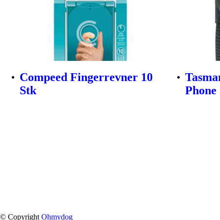
Compeed Fingerrevner 10
Tasman
Stk
Phone 
© Copyright
Ohmydog