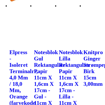
Elpress
Notesblok
Notesblok
Knitpro
-
Gul
Lilla
Ginger
Isoleret
Rektangulær
Rektangulær
Strømpe
Terminalrr,
Papir
Papir
Birk
4,0 Mm
11cm X
11cm X
15cm
/ 18,0
1,6cm X
1,6cm X
3,00mm
Mm,
17cm -
17cm -
Orange
Gul -
Lilla -
(farvekode
11cm X
11cm X