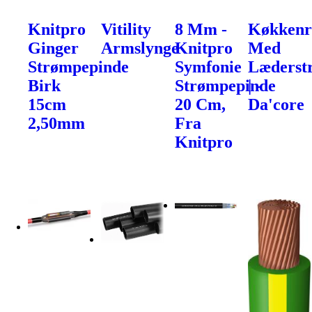
Knitpro
Vitility
8 Mm -
Køkkenr
Ginger
Armslynge
Knitpro
Med
Strømpepinde
Symfonie
Læderst
Birk
Strømpepinde
| -
15cm
20 Cm,
Da'core
2,50mm
Fra
Knitpro