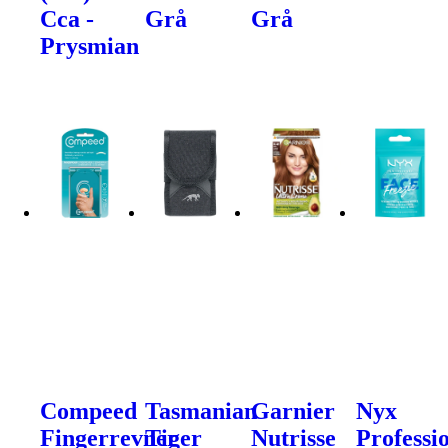
Cca -
Grå
Grå
Prysmian
Compeed
Tasmanian
Garnier
Nyx
Fingerrevner
Tiger
Nutrisse
Professi