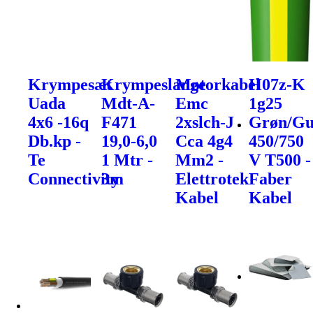
Krympesæt
Krympeslange
Motorkabel
H07z-K
Uada
Mdt-A-
Emc
1g25
4x6 -16q
F471
2xslch-J
Grøn/Gu
Db.kp -
19,0-6,0
Cca 4g4
450/750
Te
1 Mtr -
Mm2 -
V T500 -
Connectivity
3m
Elettrotek
Faber
Kabel
Kabel