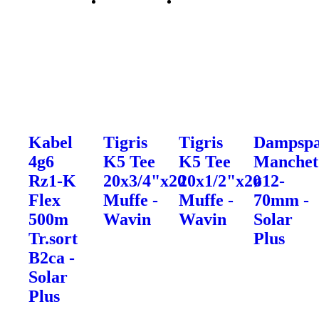
Kabel
Tigris
Tigris
Dampsp
4g6
K5 Tee
K5 Tee
Manchet
Rz1-K
20x3/4"x20
20x1/2"x20
ø12-
Flex
Muffe -
Muffe -
70mm -
500m
Wavin
Wavin
Solar
Tr.sort
Plus
B2ca -
Solar
Plus