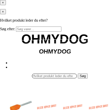
×
×
Hvilket produkt leder du efter?
Søg efter:
OHMYDOG
OHMYDOG
OHMYDOG
OHMYDOG
Søg