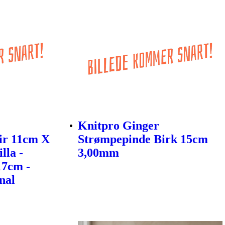
Knitpro Ginger
ir 11cm X
Strømpepinde Birk 15cm
lla -
3,00mm
17cm -
nal