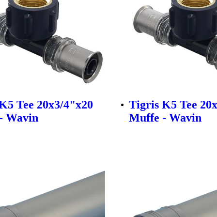
 K5 Tee 20x3/4"x20
Tigris K5 Tee 20
- Wavin
Muffe - Wavin