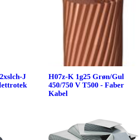
2xslch-J
H07z-K 1g25 Grøn/Gul
ettrotek
450/750 V T500 - Faber
Kabel