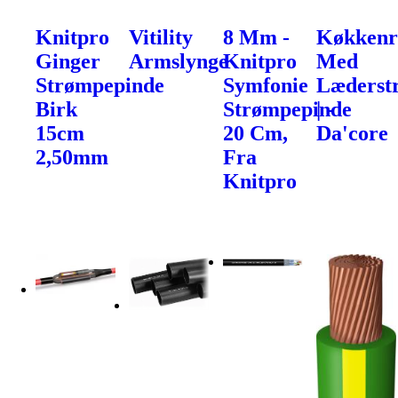
Knitpro
Vitility
8 Mm -
Køkkenr
Ginger
Armslynge
Knitpro
Med
Strømpepinde
Symfonie
Læderst
Birk
Strømpepinde
| -
15cm
20 Cm,
Da'core
2,50mm
Fra
Knitpro