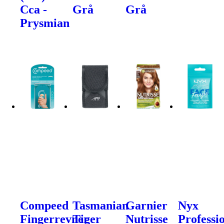
Cca -
Grå
Grå
Prysmian
Compeed
Tasmanian
Garnier
Nyx
Fingerrevner
Tiger
Nutrisse
Professi