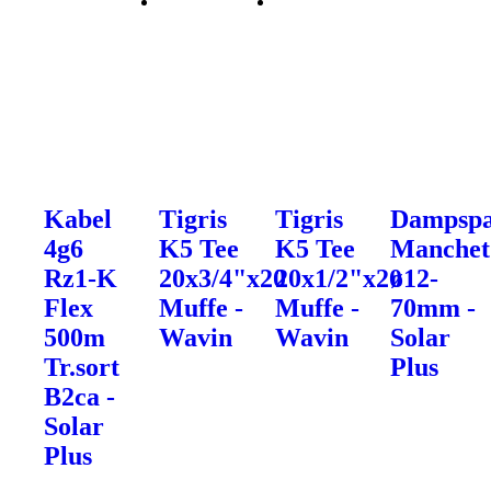
Kabel
Tigris
Tigris
Dampsp
4g6
K5 Tee
K5 Tee
Manchet
Rz1-K
20x3/4"x20
20x1/2"x20
ø12-
Flex
Muffe -
Muffe -
70mm -
500m
Wavin
Wavin
Solar
Tr.sort
Plus
B2ca -
Solar
Plus