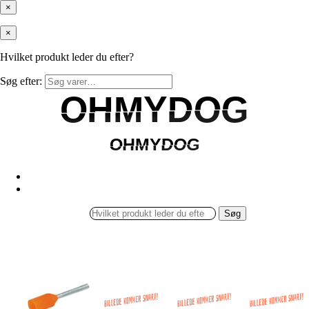
×
×
Hvilket produkt leder du efter?
Søg efter:
OHMYDOG
OHMYDOG
OHMYDOG
OHMYDOG
Søg