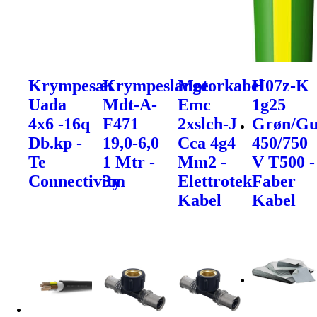
Krympesæt
Krympeslange
Motorkabel
H07z-K
Uada
Mdt-A-
Emc
1g25
4x6 -16q
F471
2xslch-J
Grøn/Gu
Db.kp -
19,0-6,0
Cca 4g4
450/750
Te
1 Mtr -
Mm2 -
V T500 -
Connectivity
3m
Elettrotek
Faber
Kabel
Kabel