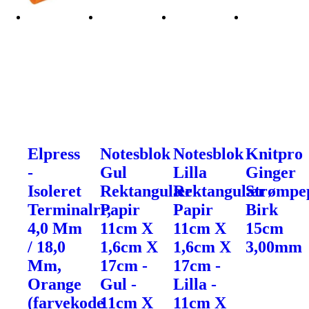
Elpress
Notesblok
Notesblok
Knitpro
-
Gul
Lilla
Ginger
Isoleret
Rektangulær
Rektangulær
Strømpe
Terminalrr,
Papir
Papir
Birk
4,0 Mm
11cm X
11cm X
15cm
/ 18,0
1,6cm X
1,6cm X
3,00mm
Mm,
17cm -
17cm -
Orange
Gul -
Lilla -
(farvekode
11cm X
11cm X