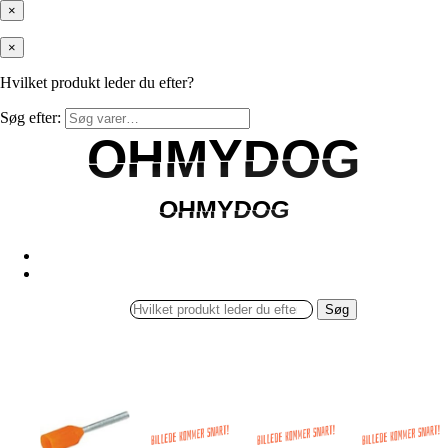
×
×
Hvilket produkt leder du efter?
Søg efter:
OHMYDOG
OHMYDOG
OHMYDOG
OHMYDOG
Søg