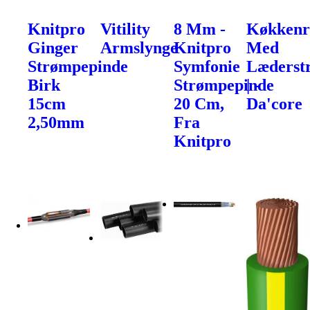
Knitpro
Vitility
8 Mm -
Køkkenr
Ginger
Armslynge
Knitpro
Med
Strømpepinde
Symfonie
Læderst
Birk
Strømpepinde
| -
15cm
20 Cm,
Da'core
2,50mm
Fra
Knitpro