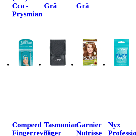
Cca -
Grå
Grå
Prysmian
Compeed
Tasmanian
Garnier
Nyx
Fingerrevner
Tiger
Nutrisse
Professi