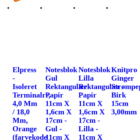
Elpress
Notesblok
Notesblok
Knitpro
-
Gul
Lilla
Ginger
Isoleret
Rektangulær
Rektangulær
Strømpe
Terminalrr,
Papir
Papir
Birk
4,0 Mm
11cm X
11cm X
15cm
/ 18,0
1,6cm X
1,6cm X
3,00mm
Mm,
17cm -
17cm -
Orange
Gul -
Lilla -
(farvekode
11cm X
11cm X