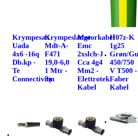
Krympesæt
Krympeslange
Motorkabel
H07z-K
Uada
Mdt-A-
Emc
1g25
4x6 -16q
F471
2xslch-J
Grøn/Gu
Db.kp -
19,0-6,0
Cca 4g4
450/750
Te
1 Mtr -
Mm2 -
V T500 -
Connectivity
3m
Elettrotek
Faber
Kabel
Kabel