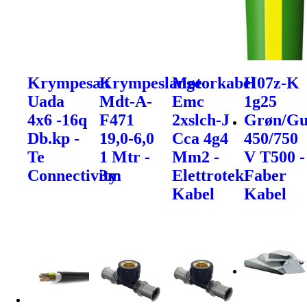
Krympesæt
Krympeslange
Motorkabel
H07z-K
Uada
Mdt-A-
Emc
1g25
4x6 -16q
F471
2xslch-J
Grøn/Gu
Db.kp -
19,0-6,0
Cca 4g4
450/750
Te
1 Mtr -
Mm2 -
V T500 -
Connectivity
3m
Elettrotek
Faber
Kabel
Kabel