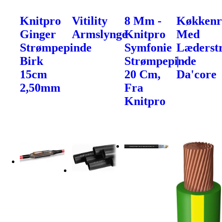
Knitpro
Vitility
8 Mm -
Køkkenr
Ginger
Armslynge
Knitpro
Med
Strømpepinde
Symfonie
Læderst
Birk
Strømpepinde
| -
15cm
20 Cm,
Da'core
2,50mm
Fra
Knitpro