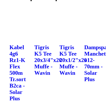
Kabel
Tigris
Tigris
Dampsp
4g6
K5 Tee
K5 Tee
Manchet
Rz1-K
20x3/4"x20
20x1/2"x20
ø12-
Flex
Muffe -
Muffe -
70mm -
500m
Wavin
Wavin
Solar
Tr.sort
Plus
B2ca -
Solar
Plus