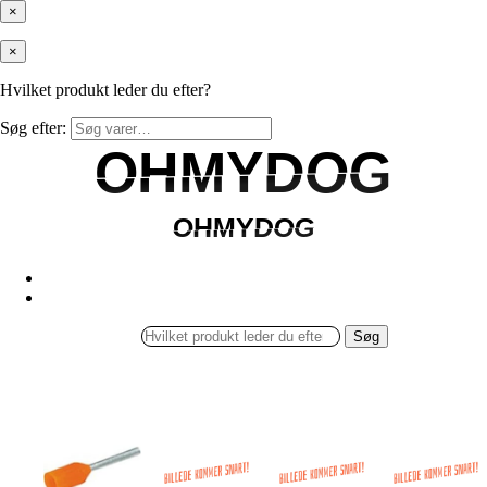
×
×
Hvilket produkt leder du efter?
Søg efter:
OHMYDOG
OHMYDOG
OHMYDOG
OHMYDOG
Søg