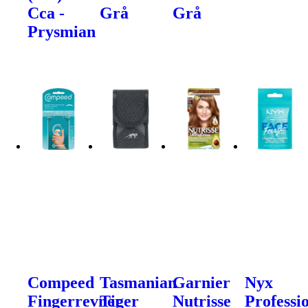
Cca -
Grå
Grå
Prysmian
Compeed
Tasmanian
Garnier
Nyx
Fingerrevner
Tiger
Nutrisse
Professi