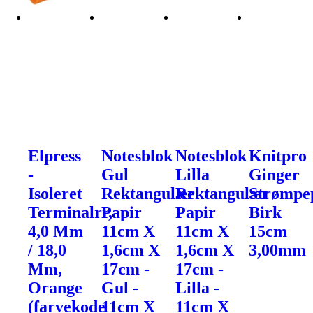
Elpress
Notesblok
Notesblok
Knitpro
-
Gul
Lilla
Ginger
Isoleret
Rektangulær
Rektangulær
Strømpe
Terminalrr,
Papir
Papir
Birk
4,0 Mm
11cm X
11cm X
15cm
/ 18,0
1,6cm X
1,6cm X
3,00mm
Mm,
17cm -
17cm -
Orange
Gul -
Lilla -
(farvekode
11cm X
11cm X