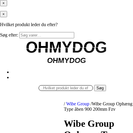
×
×
Hvilket produkt leder du efter?
Søg efter:
OHMYDOG
OHMYDOG
OHMYDOG
OHMYDOG
Søg
/
Wibe Group
/
Wibe Group Ophæng
Type åben 900 200mm Fzv
Wibe Group