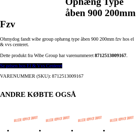
Ophæng Type
åben 900 200mm
Fzv
Ohmydog fandt wibe group ophæng type åben 900 200mm fzv hos el
& vvs centeret.
Dette produkt fra Wibe Group har varenummeret
8712513009167
.
Se prisen hos El & Vvs Centeret
VARENUMMER (SKU):
8712513009167
ANDRE KØBTE OGSÅ