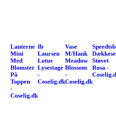
Lanterne
Ib
Vase
Speedtsb
Mini
Laursen
M/Hank
Dækkese
Med
Lotus
Meadow
Støvet
Blomster
Lysestage
Blossom
Rosa -
På
-
-
Coselig.
Toppen
Coselig.dk
Coselig.dk
-
Coselig.dk