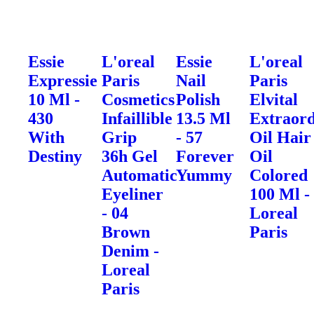
Essie
L'oreal
Essie
L'oreal
Expressie
Paris
Nail
Paris
10 Ml -
Cosmetics
Polish
Elvital
430
Infaillible
13.5 Ml
Extraor
With
Grip
- 57
Oil Hair
Destiny
36h Gel
Forever
Oil
Automatic
Yummy
Colored
Eyeliner
100 Ml -
- 04
Loreal
Brown
Paris
Denim -
Loreal
Paris