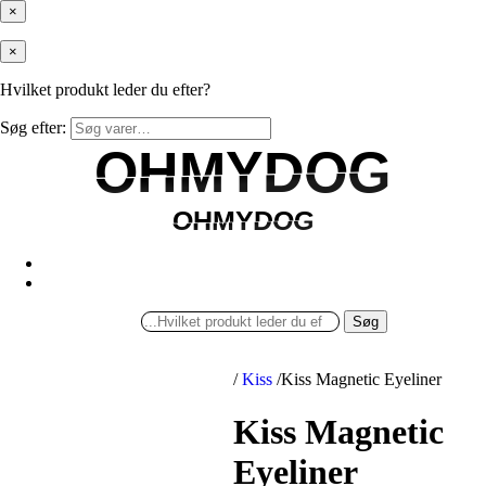
×
×
Hvilket produkt leder du efter?
Søg efter:
OHMYDOG
OHMYDOG
OHMYDOG
OHMYDOG
Søg
/
Kiss
/
Kiss Magnetic Eyeliner
Kiss Magnetic
Eyeliner