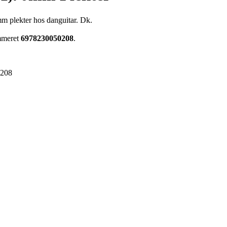
 plekter hos danguitar. Dk.
ummeret
6978230050208
.
0208