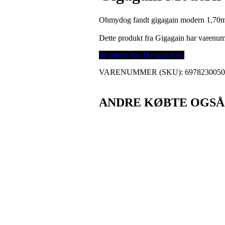
Ohmydog fandt gigagain modern 1,70mm
Dette produkt fra Gigagain har varen
Se prisen hos Danguitar.dk
VARENUMMER (SKU):
697823005
ANDRE KØBTE OGSÅ