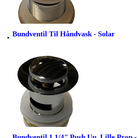
Bundventil Til Håndvask - Solar
Bundventil 1 1/4" Push Up, Lille Prop -