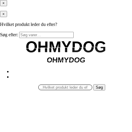
×
×
Hvilket produkt leder du efter?
Søg efter:
OHMYDOG
OHMYDOG
OHMYDOG
OHMYDOG
Søg