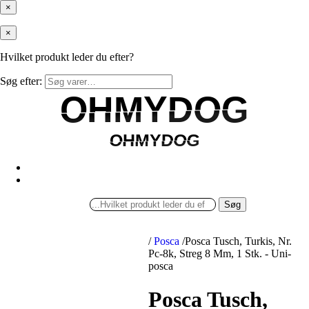
×
×
Hvilket produkt leder du efter?
Søg efter:
OHMYDOG
OHMYDOG
OHMYDOG
OHMYDOG
Søg
/
Posca
/
Posca Tusch, Turkis, Nr.
Pc-8k, Streg 8 Mm, 1 Stk. - Uni-
posca
Posca Tusch,