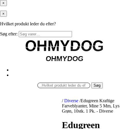
×
×
Hvilket produkt leder du efter?
Søg efter:
OHMYDOG
OHMYDOG
OHMYDOG
OHMYDOG
Søg
/
Diverse
/
Edugreen Kraftige
Farveblyanter, Mine 5 Mm, Lys
Grøn, 10stk. 1 Pk. - Diverse
Edugreen