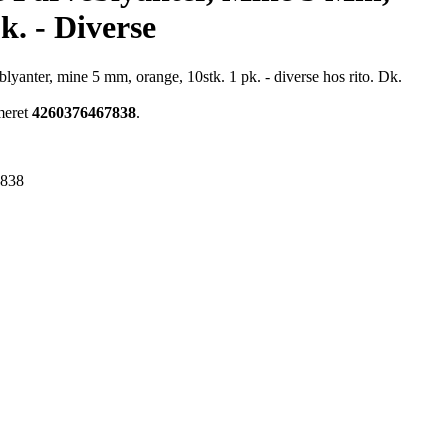
k. - Diverse
yanter, mine 5 mm, orange, 10stk. 1 pk. - diverse hos rito. Dk.
meret
4260376467838
.
7838