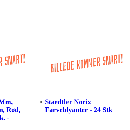
 Mm,
Staedtler Norix
n, Rød,
Farveblyanter - 24 Stk
k. -