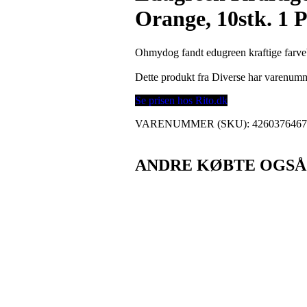
Orange, 10stk. 1 P
Ohmydog fandt edugreen kraftige farvebl
Dette produkt fra Diverse har varenum
Se prisen hos Rito.dk
VARENUMMER (SKU):
426037646
ANDRE KØBTE OGSÅ