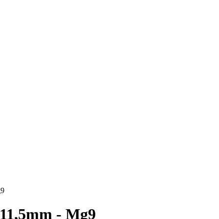
g9
 11,5mm - Mg9