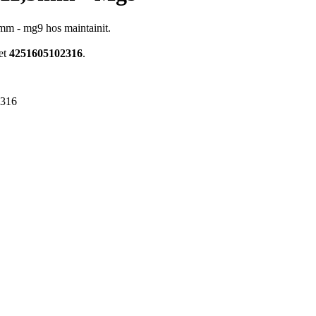
m - mg9 hos maintainit.
et
4251605102316
.
2316