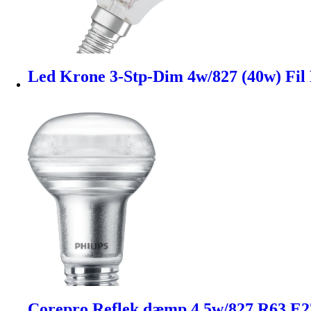
Led Krone 3-Stp-Dim 4w/827 (40w) Fil
Corepro Reflek.dæmp 4,5w/827 R63 E27 