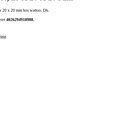
 x 20 x 20 mm hos wattoo. Dk.
eret
4026294918988
.
8988