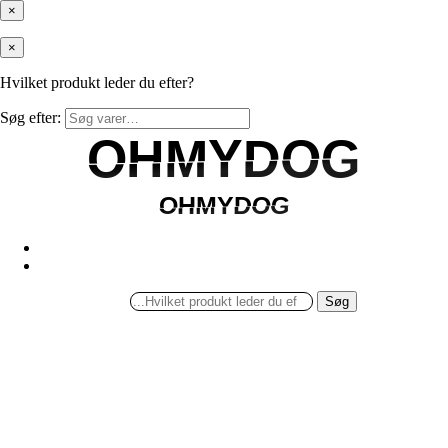
×
×
Hvilket produkt leder du efter?
Søg efter:
OHMYDOG
OHMYDOG
OHMYDOG
OHMYDOG
Søg