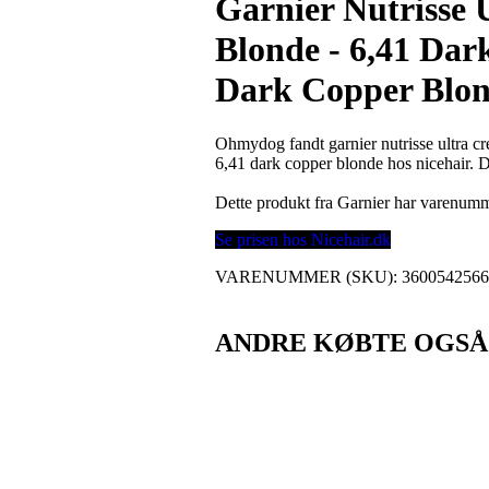
Garnier Nutrisse 
Blonde - 6,41 Dar
Dark Copper Blo
Ohmydog fandt garnier nutrisse ultra cr
6,41 dark copper blonde hos nicehair. 
Dette produkt fra Garnier har varenum
Se prisen hos Nicehair.dk
VARENUMMER (SKU):
360054256
ANDRE KØBTE OGSÅ