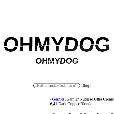
OHMYDOG
OHMYDOG
OHMYDOG
OHMYDOG
Søg
/
Garnier
/
Garnier Nutrisse Ultra Creme
6,41 Dark Copper Blonde