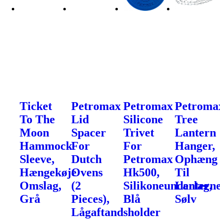
Ticket
Petromax
Petromax
Petroma
To The
Lid
Silicone
Tree
Moon
Spacer
Trivet
Lantern
Hammock
For
For
Hanger,
Sleeve,
Dutch
Petromax
Ophæng
Hængekøje
Ovens
Hk500,
Til
Omslag,
(2
Silikoneunderlag,
Lanterne
Grå
Pieces),
Blå
Sølv
Lågaftandsholder