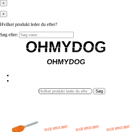
×
×
Hvilket produkt leder du efter?
Søg efter:
OHMYDOG
OHMYDOG
OHMYDOG
OHMYDOG
Søg