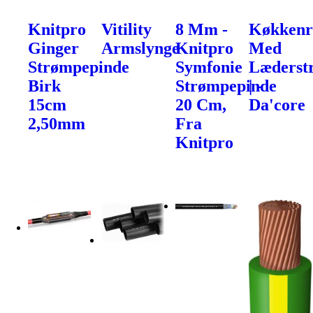
Knitpro
Vitility
8 Mm -
Køkkenr
Ginger
Armslynge
Knitpro
Med
Strømpepinde
Symfonie
Læderst
Birk
Strømpepinde
| -
15cm
20 Cm,
Da'core
2,50mm
Fra
Knitpro