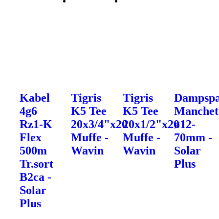
Kabel
Tigris
Tigris
Dampsp
4g6
K5 Tee
K5 Tee
Manchet
Rz1-K
20x3/4"x20
20x1/2"x20
ø12-
Flex
Muffe -
Muffe -
70mm -
500m
Wavin
Wavin
Solar
Tr.sort
Plus
B2ca -
Solar
Plus