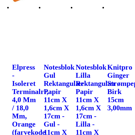
Elpress
Notesblok
Notesblok
Knitpro
-
Gul
Lilla
Ginger
Isoleret
Rektangulær
Rektangulær
Strømpe
Terminalrr,
Papir
Papir
Birk
4,0 Mm
11cm X
11cm X
15cm
/ 18,0
1,6cm X
1,6cm X
3,00mm
Mm,
17cm -
17cm -
Orange
Gul -
Lilla -
(farvekode
11cm X
11cm X