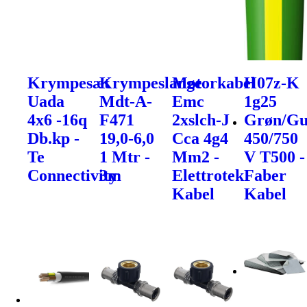
Krympesæt
Krympeslange
Motorkabel
H07z-K
Uada
Mdt-A-
Emc
1g25
4x6 -16q
F471
2xslch-J
Grøn/Gu
Db.kp -
19,0-6,0
Cca 4g4
450/750
Te
1 Mtr -
Mm2 -
V T500 -
Connectivity
3m
Elettrotek
Faber
Kabel
Kabel