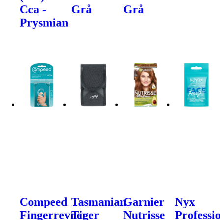
Cca -
Grå
Grå
Prysmian
Compeed
Tasmanian
Garnier
Nyx
Fingerrevner
Tiger
Nutrisse
Professi