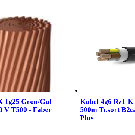
K 1g25 Grøn/Gul
Kabel 4g6 Rz1-K
0 V T500 - Faber
500m Tr.sort B2ca
Plus