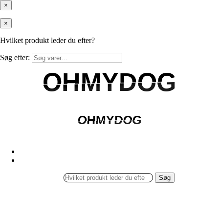
×
×
Hvilket produkt leder du efter?
Søg efter:
OHMYDOG
OHMYDOG
OHMYDOG
OHMYDOG
Søg