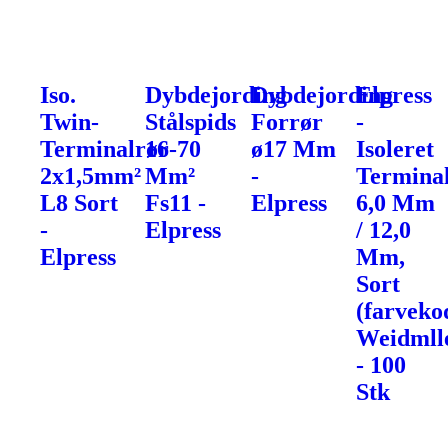
Iso.
Dybdejording
Dybdejording
Elpress
Twin-
Stålspids
Forrør
-
Terminalrør
16-70
ø17 Mm
Isoleret
2x1,5mm²
Mm²
-
Terminal
L8 Sort
Fs11 -
Elpress
6,0 Mm
-
Elpress
/ 12,0
Elpress
Mm,
Sort
(farveko
Weidmll
- 100
Stk