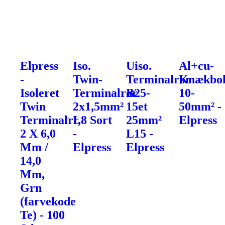
Elpress
Iso.
Uiso.
Al+cu-
-
Twin-
Terminalrør
Knækbol
Isoleret
Terminalrør
B25-
10-
Twin
2x1,5mm²
15et
50mm² -
Terminalrr,
L8 Sort
25mm²
Elpress
2 X 6,0
-
L15 -
Mm /
Elpress
Elpress
14,0
Mm,
Grn
(farvekode
Te) - 100