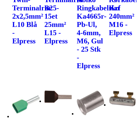
Terminalrør
B25-
Ringkabelsko
Krf
2x2,5mm²
15et
Ka4665r-
240mm²
L10 Blå
25mm²
Pb-Ul,
M16 -
-
L15 -
4-6mm,
Elpress
Elpress
Elpress
M6, Gul
- 25 Stk
-
Elpress