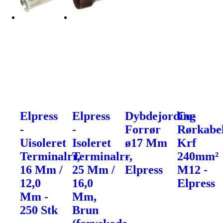
Elpress
Elpress
Dybdejording
Cu-
-
-
Forrør
Rørkabe
Uisoleret
Isoleret
ø17 Mm
Krf
Terminalrr,
Terminalrr,
-
240mm²
16 Mm /
25 Mm /
Elpress
M12 -
12,0
16,0
Elpress
Mm -
Mm,
250 Stk
Brun