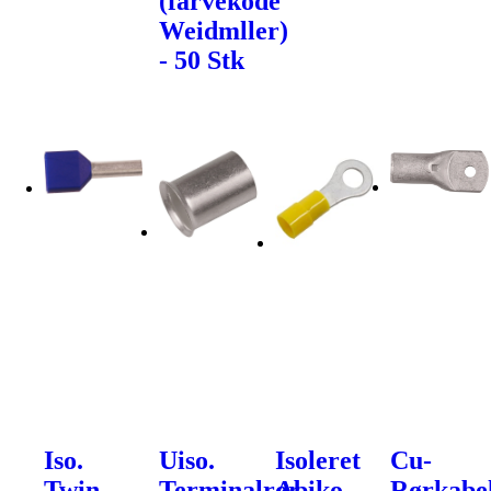
(farvekode
Weidmller)
- 50 Stk
Iso.
Uiso.
Isoleret
Cu-
Twin-
Terminalrør
Abiko
Rørkabe