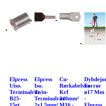
Elpress
Elpress
Cu-
Dybdejo
Uiso.
Iso.
Rørkabelsko
Forrør
Terminalrør
Twin-
Krf
ø17 Mm
B25-
Terminalrør
240mm²
-
15et
2x1,5mm²
M16 -
Elpress