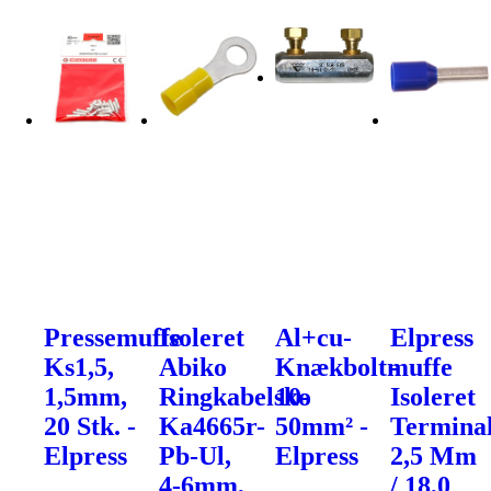
Pressemuffe
Isoleret
Al+cu-
Elpress
Ks1,5,
Abiko
Knækboltmuffe
-
1,5mm,
Ringkabelsko
10-
Isoleret
20 Stk. -
Ka4665r-
50mm² -
Terminal
Elpress
Pb-Ul,
Elpress
2,5 Mm
4-6mm,
/ 18,0