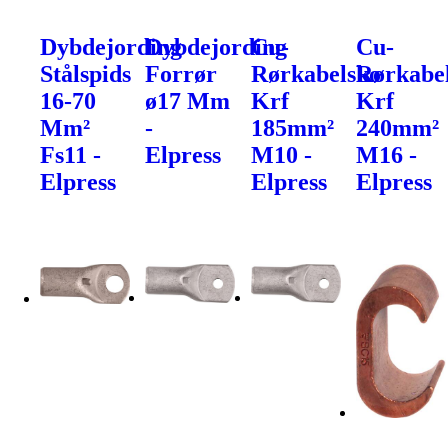
Dybdejording
Dybdejording
Cu-
Cu-
Stålspids
Forrør
Rørkabelsko
Rørkabe
16-70
ø17 Mm
Krf
Krf
Mm²
-
185mm²
240mm²
Fs11 -
Elpress
M10 -
M16 -
Elpress
Elpress
Elpress