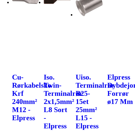
Cu-
Iso.
Uiso.
Elpress
Rørkabelsko
Twin-
Terminalrør
Dybdejo
Krf
Terminalrør
B25-
Forrør
240mm²
2x1,5mm²
15et
ø17 Mm
M12 -
L8 Sort
25mm²
Elpress
-
L15 -
Elpress
Elpress