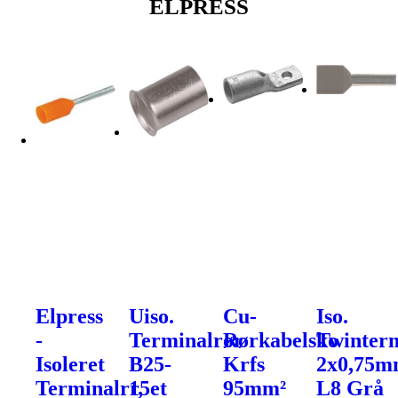
ELPRESS
Elpress
Uiso.
Cu-
Iso.
-
Terminalrør
Rørkabelsko
Twinter
Isoleret
B25-
Krfs
2x0,75m
Terminalrr,
15et
95mm²
L8 Grå