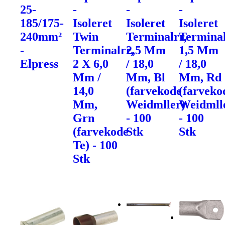
25-
-
-
-
185/175-
Isoleret
Isoleret
Isoleret
240mm²
Twin
Terminalrr,
Terminal
-
Terminalrr,
2,5 Mm
1,5 Mm
Elpress
2 X 6,0
/ 18,0
/ 18,0
Mm /
Mm, Bl
Mm, Rd
14,0
(farvekode
(farveko
Mm,
Weidmller)
Weidmll
Grn
- 100
- 100
(farvekode
Stk
Stk
Te) - 100
Stk